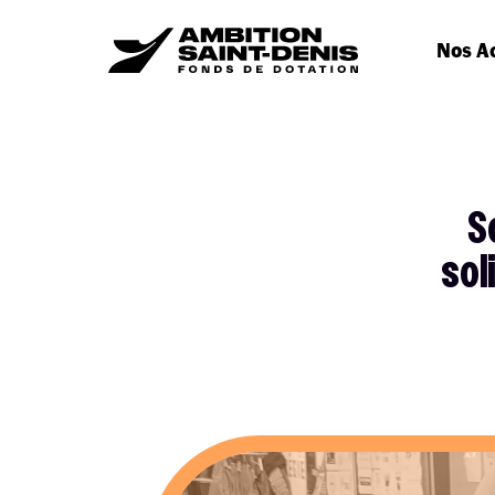
Nos A
S
sol